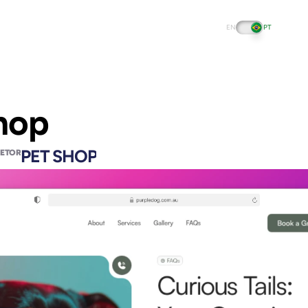
EN
PT
Latest Case Studies
hop
PET SHOP
SETOR