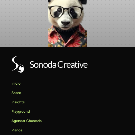
Sonoda Creative
Início
Sobre
Insights
Playground
Agendar Chamada
Planos