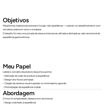
Objetivos
Plataformas tradicionais priorizam função, não experiência — criando um desalinhamento com 
conceitos premium como o omakase.
O desafio foi criar uma jornada de reserva intencional, refinada e alinhada ao valor emocional da 
experiência gastronômica.
Meu Papel
Liderei o conceito de produto de ponta a ponta:
• Definição da visão do produto e experiência
• Design dos fluxos principais
• Criação de sistema visual inspirado no minimalismo japonês
• Prototipação da experiência mobile
Abordagem
O foco foi simplicidade, clareza e tom emocional.
• Design orientado à experiência