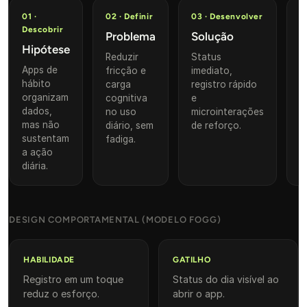
01 ·
02 · Definir
03 · Desenvolver
0
Descobrir
Problema
Solução
R
Hipótese
Reduzir
Status
I
Apps de
fricção e
imediato,
a
hábito
carga
registro rápido
+
organizam
cognitiva
e
c
dados,
no uso
microinterações
mas não
diário, sem
de reforço.
sustentam
fadiga.
a ação
diária.
DESIGN COMPORTAMENTAL (MODELO FOGG)
HABILIDADE
GATILHO
Registro em um toque
Status do dia visível ao
reduz o esforço.
abrir o app.