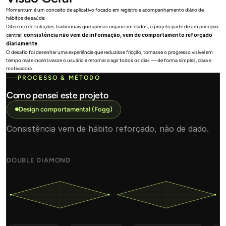
Momentum é um conceito de aplicativo focado em registro e acompanhamento diário de 
hábitos de saúde.
Diferente de soluções tradicionais que apenas organizam dados, o projeto parte de um princípio 
central: 
consistência não vem de informação, vem de comportamento reforçado 
diariamente.
O desafio foi desenhar uma experiência que reduzisse fricção, tornasse o progresso visível em 
tempo real e incentivasse o usuário a retornar e agir todos os dias — de forma simples, clara e 
motivadora.
PROCESSO & MÉTODO
Como pensei este projeto
Design comportamental (Fogg)
Consistência vem de hábito reforçado, não de dado.
DOUBLE DIAMOND