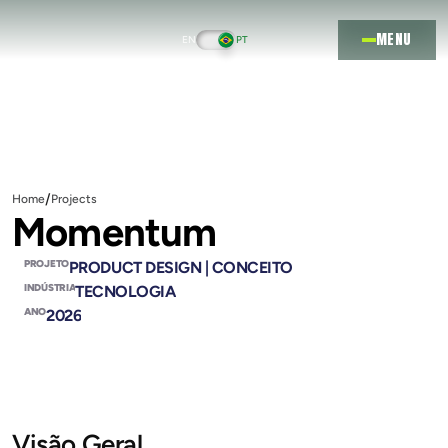
MENU
EN
PT
/
Home
Projects
Momentum
PROJETO
PRODUCT DESIGN | CONCEITO
INDÚSTRIA
TECNOLOGIA
ANO
2026
Visão Geral