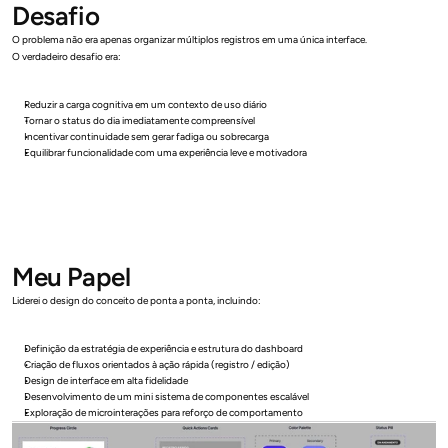
Desafio
O problema não era apenas organizar múltiplos registros em uma única interface.
O verdadeiro desafio era:
Reduzir a carga cognitiva em um contexto de uso diário
Tornar o status do dia imediatamente compreensível
Incentivar continuidade sem gerar fadiga ou sobrecarga
Equilibrar funcionalidade com uma experiência leve e motivadora
Meu Papel
Liderei o design do conceito de ponta a ponta, incluindo:
Definição da estratégia de experiência e estrutura do dashboard
Criação de fluxos orientados à ação rápida (registro / edição)
Design de interface em alta fidelidade
Desenvolvimento de um mini sistema de componentes escalável
Exploração de microinterações para reforço de comportamento