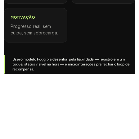
MOTIVAÇÃO
Progresso real, sem
culpa, sem sobrecarga.
Usei o modelo Fogg pra desenhar pela habilidade — registro em um
toque, status visível na hora — e microinterações pra fechar o loop de
recompensa.