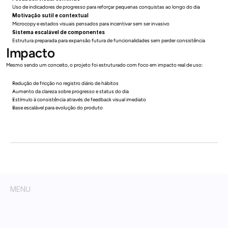
Uso de indicadores de progresso para reforçar pequenas conquistas ao longo do dia
Motivação sutil e contextual
Microcopy e estados visuais pensados para incentivar sem ser invasivo
Sistema escalável de componentes
Estrutura preparada para expansão futura de funcionalidades sem perder consistência
Impacto
Mesmo sendo um conceito, o projeto foi estruturado com foco em impacto real de uso:
Redução de fricção no registro diário de hábitos
Aumento da clareza sobre progresso e status do dia
Estímulo à consistência através de feedback visual imediato
Base escalável para evolução do produto
MENU
Início
Perfil
Projetos